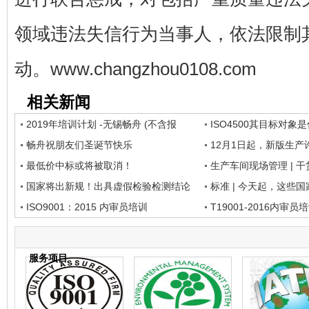
领域违法失信行为当事人，依法限制
动。
www.changzhou0108.com
相关新闻
2019年培训计划 -无锡畅舟 (不含报
ISO4500其目标对象
畅舟祝朋友们圣诞节快乐
12月1日起，新版生
最低价中标或将被取消！
实
生产车间现场管理 | 干
国家将出新规！出具虚假检验检测结论
标准 | 今天起，这些
将列入
ISO9001：2015 内审员培训
T19001-2016内审员
服务项目