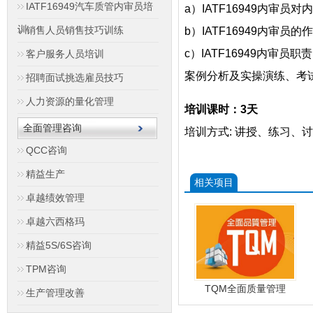
IATF16949汽车质管内审员培
a）
IATF16949
内审员对内
训
销售人员销售技巧训练
b）
IATF16949
内审员的作
c）
IATF16949
内审员职责
客户服务人员培训
案例分析及实操演练、考
招聘面试挑选雇员技巧
人力资源的量化管理
培训课时：3天
全面管理咨询
培训方式: 讲授、练习、
QCC咨询
精益生产
相关项目
卓越绩效管理
卓越六西格玛
精益5S/6S咨询
TPM咨询
TQM全面质量管理
生产管理改善