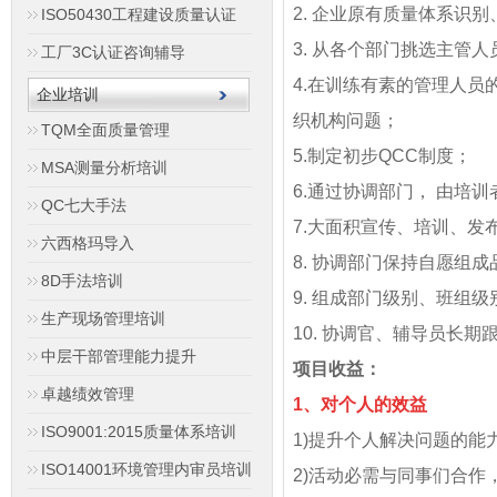
2. 企业原有质量体系识别
ISO50430工程建设质量认证
3. 从各个部门挑选主管
工厂3C认证咨询辅导
4.在训练有素的管理人员
企业培训
织机构问题；
TQM全面质量管理
5.制定初步QCC制度；
MSA测量分析培训
6.通过协调部门， 由培
QC七大手法
7.大面积宣传、培训、发
六西格玛导入
8. 协调部门保持自愿组
8D手法培训
9. 组成部门级别、班组
生产现场管理培训
10. 协调官、辅导员长期
中层干部管理能力提升
项目收益：
卓越绩效管理
1、对个人的效益
ISO9001:2015质量体系培训
1)提升个人解决问题的能
ISO14001环境管理内审员培训
2)活动必需与同事们合