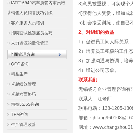
IATF16949汽车质管内审员培
3)意见被重视，可实现个
训
销售人员销售技巧训练
4)获得他人赞赏，增加成
5)机会接受训练，使自己
客户服务人员培训
2、对组织的效益
招聘面试挑选雇员技巧
1）促进员工间人际关系
人力资源的量化管理
2）培养员工积极的工作
全面管理咨询
3）加强沟通与协调，培
QCC咨询
4）增进公司形象。
精益生产
联系我们
卓越绩效管理
无锡畅舟企业管理咨询有
卓越六西格玛
联系人：江老师
精益5S/6S咨询
联系电话：138-1205-130
TPM咨询
邮箱：jhfang960108@163
生产管理改善
网址：www.changzhou01